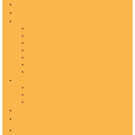
Home
Missie & Visie
Onze scholen en centra
Basisonderwijs
Secundair onderwijs
Internaten
Centrum voor Volwassenenonderwijs
Centrum voor leerlingenbegeleiding
MFC Woudlucht
Leersteuncentrum CO
GO! scholengroep Huis 11
Structuur
Team centrale zetel
College van Directeurs
Jouw welzijn
Jobs in Huis 11